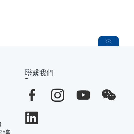
聯繫我們
號
25室