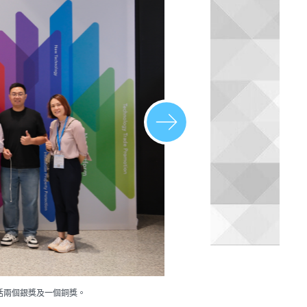
括兩個銀獎及一個銅獎。