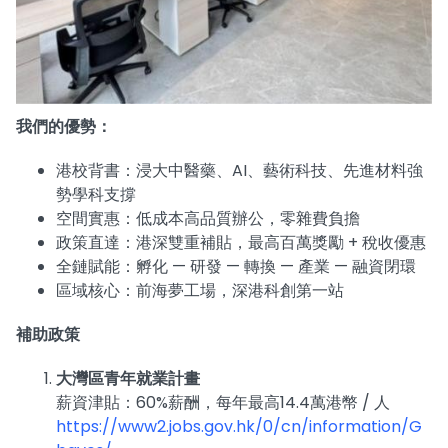
我們的優勢：
港校背書：浸大中醫藥、AI、藝術科技、先進材料強
勢學科支撐
空間實惠：低成本高品質辦公，零雜費負擔
政策直達：港深雙重補貼，最高百萬獎勵 + 稅收優惠
全鏈賦能：孵化 — 研發 — 轉換 — 產業 — 融資閉環
區域核心：前海夢工場，深港科創第一站
補助政策
大灣區青年就業計畫
薪資津貼：60%薪酬，每年最高14.4萬港幣 / 人
https://www2.jobs.gov.hk/0/cn/information/G