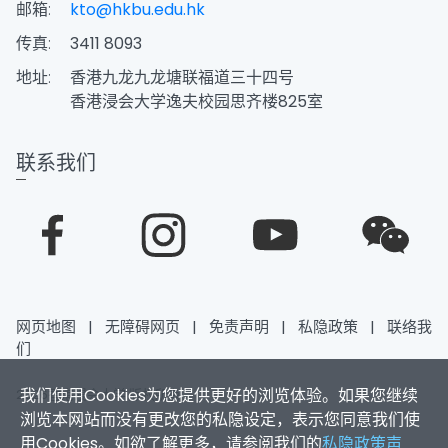
邮箱:
kto@hkbu.edu.hk
传真:
3411 8093
地址:
香港九龙九龙塘联福道三十四号
香港浸会大学逸夫校园思齐楼825室
联系我们
网页地图
|
无障碍网页
|
免责声明
|
私隐政策
|
联络我
们
我们使用Cookies为您提供更好的浏览体验。如果您继续
2026香港浸会大学 版权所有
浏览本网站而没有更改您的私隐设定，表示您同意我们使
用Cookies。如欲了解更多，请参阅我们的
私隐政策声