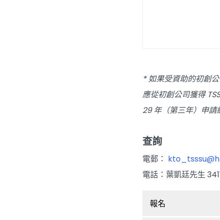
* 如果受資助的初創
應從初創公司獲得 TSS
29 年（第三年）申請
查詢
電郵：
kto_tsssu@h
電話：葉凱廷先生 3411
報名