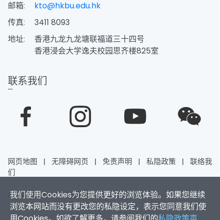
邮箱:
kto@hkbu.edu.hk
传真:
3411 8093
地址:
香港九龙九龙塘联福道三十四号
香港浸会大学逸夫校园思齐楼825室
联系我们
网页地图
|
无障碍网页
|
免责声明
|
私隐政策
|
联络我
们
我们使用Cookies为您提供更好的浏览体验。如果您继续
2026香港浸会大学 版权所有
浏览本网站而没有更改您的私隐设定，表示您同意我们使
用Cookies。如欲了解更多，请参阅我们的
私隐政策声