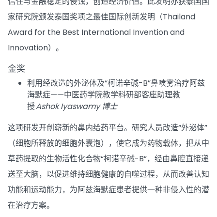
信任与金融稳定的侵蚀，创造经济价值。此发明亦获泰国国
家研究院颁发泰国奖项之最佳国际创新发明（Thailand
Award for the Best International Invention and
Innovation）。
金奖
利用经改造的外泌体及“柯诺辛碱-B”鼻喷雾治疗阿兹
海默症——中医药学院教学科研部客座助理教
授
Ashok Iyaswamy 博士
这项研发开创崭新的鼻内给药平台。研究人员改造“外泌体”
（细胞所释放的细胞外囊泡），使它成为药物载体，把从中
草药提取的生物活性化合物“柯诺辛碱-B”，经由鼻腔直接递
送至大脑，以促进维持细胞健康的自噬过程，从而改善认知
功能和运动能力，为阿兹海默症患者提供一种非侵入性的潜
在治疗方案。