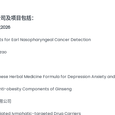
公司及项目包括：
026
ts for Earl Nasopharyngeal Cancer Detection
zao
ese Herbal Medicine Formula for Depression Anxiety and
nti-obesity Components of Ginseng
有限公司
ted Iymphatic-targeted Drug Carriers