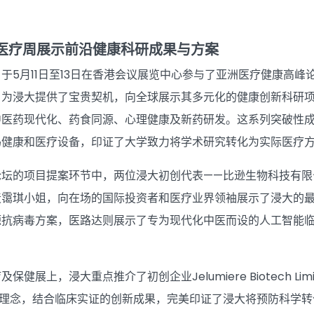
际医疗周展示前沿健康科研成果与方案
于5月11日至13日在香港会议展览中心参与了亚洲医疗健康高
为浸大提供了宝贵契机，向全球展示其多元化的健康创新科研项目
中医药现代化、药食同源、心理健康及新药研发。这系列突破性
码健康和医疗设备，印证了大学致力将学术研究转化为实际医疗
论坛的项目提案环节中，两位浸大初创代表——比逊生物科技有限
麦霭琪小姐，向在场的国际投资者和医疗业界领袖展示了浸大的
源抗病毒方案，医路达则展示了专为现代化中医而设的人工智能
健展上，浸大重点推介了初创企业Jelumiere Biotech Li
心理念，结合临床实证的创新成果，完美印证了浸大将预防科学