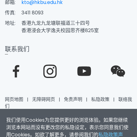
邮箱:
kto@hkbu.edu.hk
传真:
3411 8093
地址:
香港九龙九龙塘联福道三十四号
香港浸会大学逸夫校园思齐楼825室
联系我们
网页地图
|
无障碍网页
|
免责声明
|
私隐政策
|
联络我
们
我们使用Cookies为您提供更好的浏览体验。如果您继续
2026香港浸会大学 版权所有
浏览本网站而没有更改您的私隐设定，表示您同意我们使
用Cookies。如欲了解更多，请参阅我们的
私隐政策声